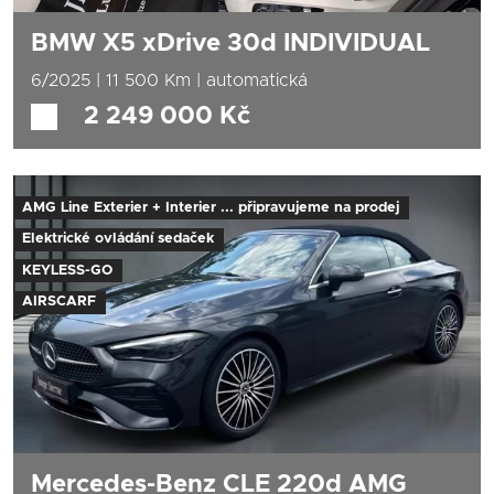
BMW X5 xDrive 30d INDIVIDUAL
6/2025 | 11 500 Km | automatická
První registrace:
6/2025
2 249 000 Kč
Nájezd:
11 500 Km
Objem motoru:
2993 ccm
Výkon:
219 kW (298 k)
AMG Line Exterier + Interier ... připravujeme na prodej
Palivo:
nafta
Převodovka:
automatická
Elektrické ovládání sedaček
KEYLESS-GO
AIRSCARF
Mercedes-Benz CLE 220d AMG