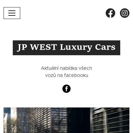
Přejít k hlavnímu obsahu
JP WEST Luxury Cars
Aktuální nabídka všech
vozů na facebooku
Obrázek