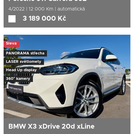
4/2022 | 12 000 Km | automatická
První registrace:
4/2022
3 189 000 Kč
Nájezd:
12 000 Km
Objem motoru:
2981 ccm
Výkon:
283 kW (385 k)
Sleva
Palivo:
benzín
Převodovka:
automatická
PANORAMA střecha
LASER světlomety
Head Up display
360° kamery
BMW X3 xDrive 20d xLine