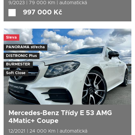
9/2023 | 79 000 Km | automatická
První registrace:
9/2023
997 000 Kč
Nájezd:
79 000 Km
Objem motoru:
1995 ccm
Výkon:
140 kW (190 k)
Sleva
Palivo:
nafta
Převodovka:
automatická
PANORAMA střecha
DISTRONIC Plus
BURMESTER
Soft Close
Mercedes-Benz Třídy E 53 AMG
4Matic+ Coupe
12/2021 | 24 000 Km | automatická