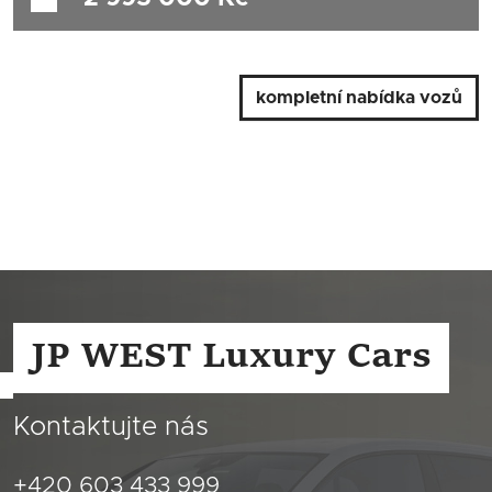
Nájezd:
23 000 Km
Objem motoru:
2981 ccm
Výkon:
283 kW (385 k)
Palivo:
benzín
kompletní nabídka vozů
Převodovka:
automatická
JP WEST Luxury Cars
Kontaktujte nás
+420 603 433 999