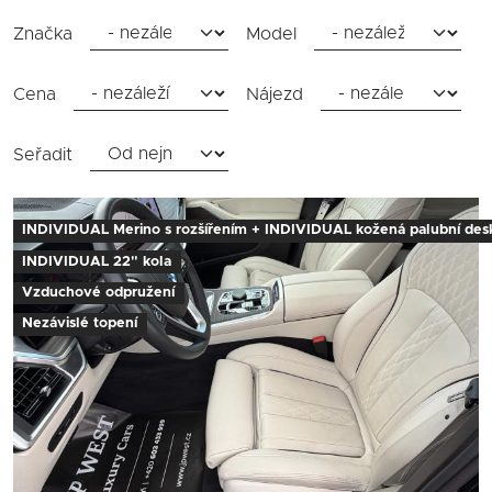
Značka
Model
Cena
Nájezd
Seřadit
INDIVIDUAL Merino s rozšířením + INDIVIDUAL kožená palubní des
INDIVIDUAL 22" kola
Vzduchové odpružení
Nezávislé topení